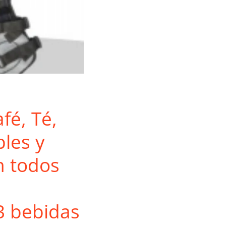
fé, Té,
les y
n todos
 3 bebidas