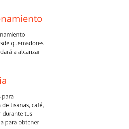
renamiento
enamiento
Desde quemadores
udará a alcanzar
ia
s para
de tisanas, café,
r durante tus
da para obtener